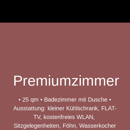
Premiumzimmer
• 25 qm
• Badezimmer mit Dusche
•
Ausstattung: kleiner Kühlschrank, FLAT-
TV, kostenfreies WLAN,
Sitzgelegenheiten, Föhn, Wasserkocher